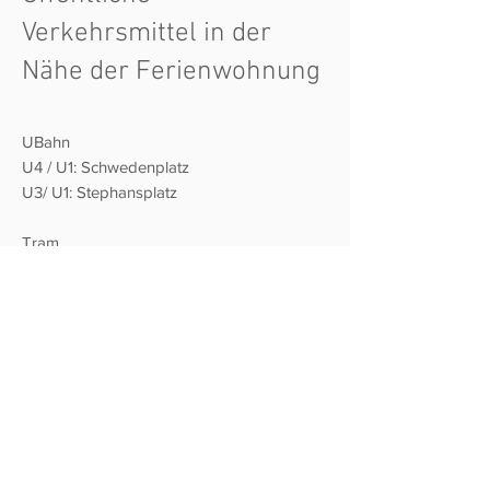
Verkehrsmittel in der
Nähe der Ferienwohnung
UBahn
U4 / U1: Schwedenplatz
U3/ U1: Stephansplatz
Tram
Nr. 1 Salztorbrücke
C.A.T – City Airport Train
Landstraße Hauptstraße Wien Mitte -> U3
bis Station „Westbahnhof“
www.cityairporttrain.com
Vienna Airport Bus Lines
Direkt vor der Tür!
Vienna Airport nach Morzinplatz