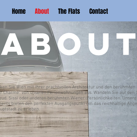
Home
About
The Flats
Contact
ABOU
ken Sie Wien mit ihrer prachtvollen Architektur und den berühmten
r Charme“ von unseren Ferienwohnungen aus. Wandeln Sie auf den
eud, Sissi oder anderen berühmten Wiener-Persönlichkeiten. Unsere
ents bieten den perfekten Ausgangspunkt um das reichhaltige Ang
uptstadt zu erleben.