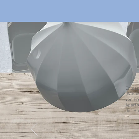
Entdec
„Wiene
von Fr
Apartm
der Ha