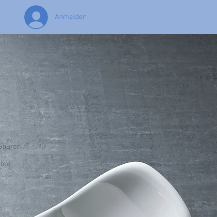
Anmelden
T
 Spuren
ebot